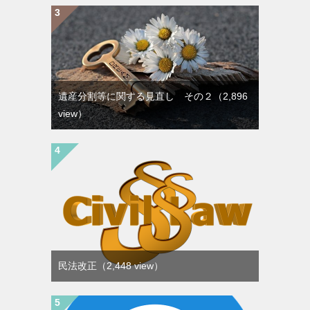
遺産分割等に関する見直し その２
（2,896
view）
民法改正
（2,448 view）