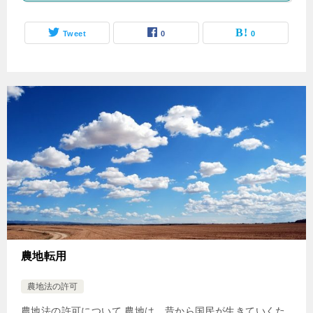
Tweet
0
0
農地転用
農地法の許可
農地法の許可について 農地は、昔から国民が生きていくた