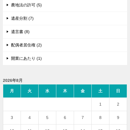
農地法の許可 (5)
遺産分割 (7)
遺言書 (8)
配偶者居住権 (2)
開業にあたり (1)
2026年8月
月
火
水
木
金
土
日
1
2
3
4
5
6
7
8
9