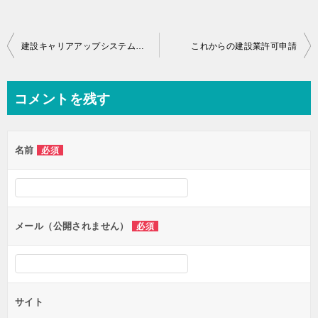
投
建設キャリアアップシステム（CCUS）について
これからの建設業許可申請
稿
ナ
コメントを残す
ビ
ゲ
名前
必須
ー
シ
ョ
ン
メール（公開されません）
必須
サイト